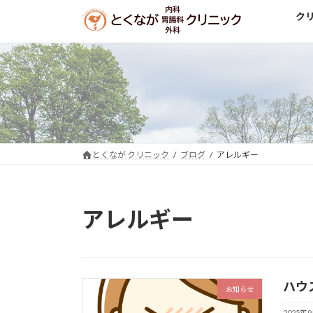
コ
ナ
ク
ン
ビ
テ
ゲ
ン
ー
ツ
シ
へ
ョ
ス
ン
キ
に
ッ
移
とくなが クリニック
ブログ
アレルギー
プ
動
アレルギー
ハウ
お知らせ
2025年