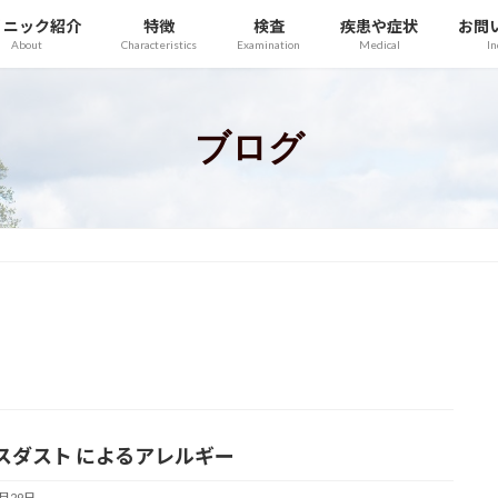
リニック紹介
特徴
検査
疾患や症状
お問
About
Characteristics
Examination
Medical
In
ブログ
スダスト によるアレルギー
9月29日