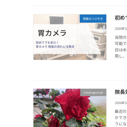
初め
院長のつぶやき
2026年
当院の
可能で
日は水
用し、
院長
Uncategorized
2026年
最近の
かでき
うにな