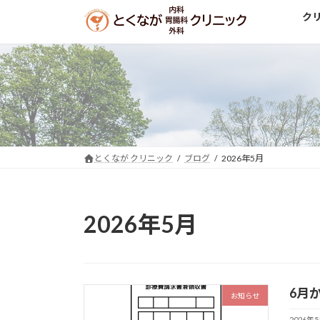
コ
ナ
ク
ン
ビ
テ
ゲ
ン
ー
ツ
シ
へ
ョ
ス
ン
キ
に
ッ
移
とくなが クリニック
ブログ
2026年5月
プ
動
2026年5月
6月
お知らせ
2026年