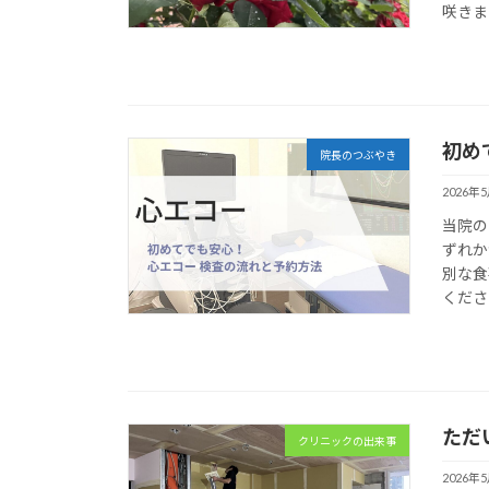
咲きま
初め
院長のつぶやき
2026年
当院の
ずれか
別な食
くださ
ただ
クリニックの出来事
2026年