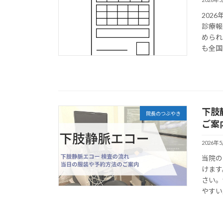
202
診療報
められ
も全国
下肢
院長のつぶやき
ご案
2026年
当院の
けます
さい。
やすい