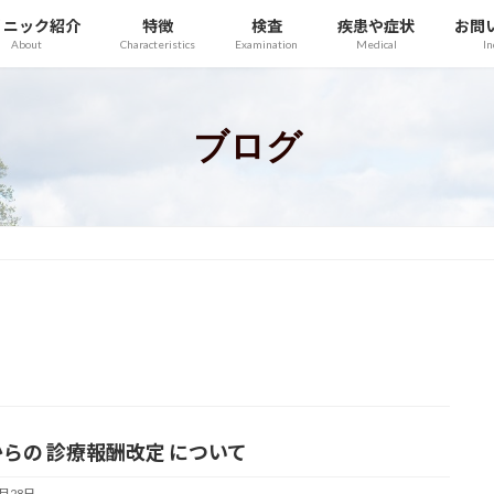
リニック紹介
特徴
検査
疾患や症状
お問
About
Characteristics
Examination
Medical
In
ブログ
からの 診療報酬改定 について
5月28日