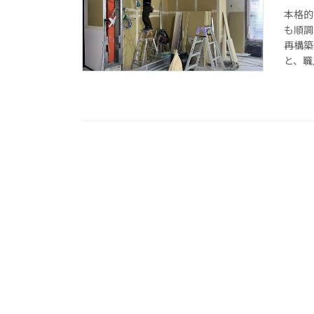
本格的
も順調
再構築
と、職