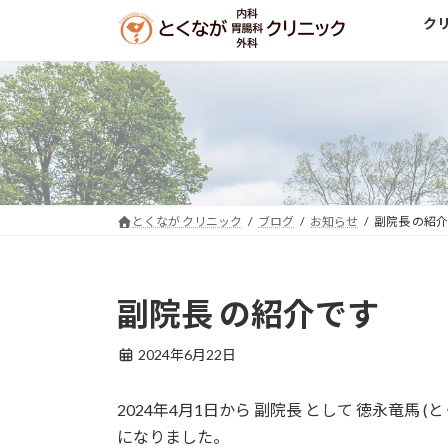
コ
ナ
ク
ン
ビ
テ
ゲ
ン
ー
ツ
シ
へ
ョ
ス
ン
キ
に
ッ
移
とくなが クリニック
ブログ
お知らせ
副院長 の紹
プ
動
副院長 の紹介です
2024年6月22日
2024年4月1日から 副院長 として 徳永竜馬
になりました。