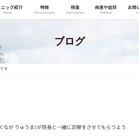
リニック紹介
特徴
検査
疾患や症状
お問
About
Characteristics
Examination
Medical
In
ブログ
介です
 (とくなが りゅうま) が院長と一緒に診察をさせてもらうよう