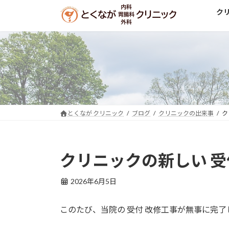
コ
ナ
ク
ン
ビ
テ
ゲ
ン
ー
ツ
シ
へ
ョ
ス
ン
キ
に
ッ
移
とくなが クリニック
ブログ
クリニックの出来事
ク
プ
動
クリニックの新しい 受
2026年6月5日
このたび、当院の 受付 改修工事が無事に完了