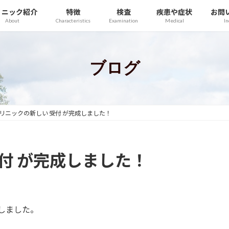
リニック紹介
特徴
検査
疾患や症状
お問
About
Characteristics
Examination
Medical
In
ブログ
リニックの新しい 受付 が完成しました！
付 が完成しました！
しました。