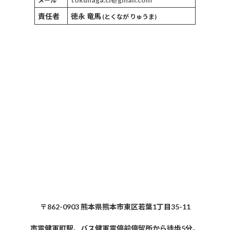
メール
責任者
徳永 竜馬
(とくなが りゅうま)
〒862-0903 熊本県熊本市東区若葉1丁目35-11
市電健軍町駅、バス健軍電停前停留所から徒歩5分。