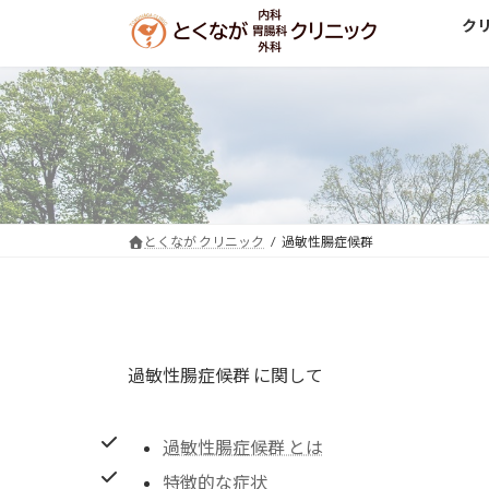
コ
ナ
ク
ン
ビ
テ
ゲ
ン
ー
ツ
シ
へ
ョ
ス
ン
キ
に
ッ
移
とくなが クリニック
過敏性腸症候群
プ
動
過敏性腸症候群 に関して
過敏性腸症候群 とは
特徴的な症状