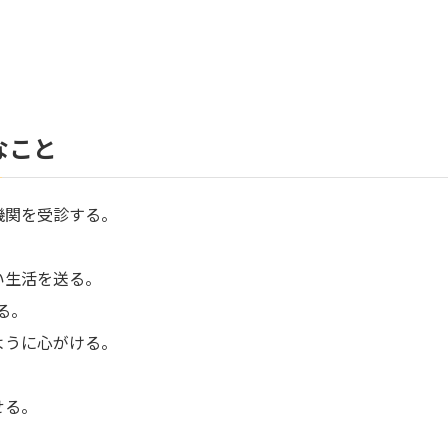
なこと
機関を受診する。
い生活を送る。
る。
ように心がける。
せる。