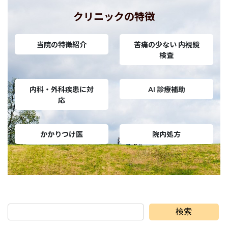
クリニックの特徴
当院の特徴紹介
苦痛の少ない 内視鏡
検査
内科・外科疾患に対
AI 診療補助
応
かかりつけ医
院内処方
検索