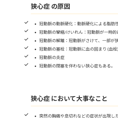
狭心症 の原因
冠動脈の動脈硬化：動脈硬化による脂肪
冠動脈の攣縮/けいれん：冠動脈が一時
冠動脈の解離：冠動脈がさけて、一部が
冠動脈の塞栓：冠動脈に血の固まり (血栓
冠動脈の炎症
冠動脈の閉塞を伴わない狭心症もある。
狭心症 において大事なこと
突然の胸痛や息切れなどの症状が出現し