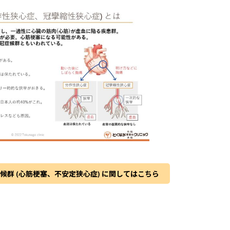
候群 (心筋梗塞、不安定狭心症) に関してはこちら