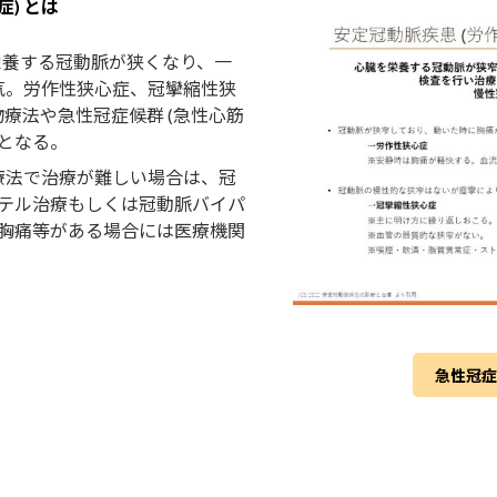
) とは
栄養する冠動脈が狭くなり、一
病気。労作性狭心症、冠攣縮性狭
療法や急性冠症候群 (急性心筋
要となる。
療法で治療が難しい場合は、冠
ーテル治療もしくは冠動脈バイパ
の胸痛等がある場合には医療機関
急性冠症