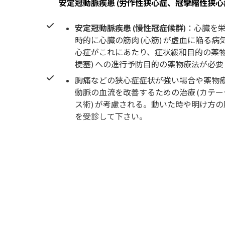
安定冠動脈疾患 (労作性狭心症、冠攣縮性狭心症
安定冠動脈疾患 (慢性冠症候群)
：心臓を
時的に心臓の筋肉 (心筋) が虚血に陥る
心症がこれにあたり、症状緩和目的の薬物
梗塞) への進行予防目的の薬物療法が必
胸痛などの狭心症症状が強い場合や薬物
動脈の血流を改善するための治療 (カテ
ス術) が考慮される。動いた時や明け方
を受診して下さい。