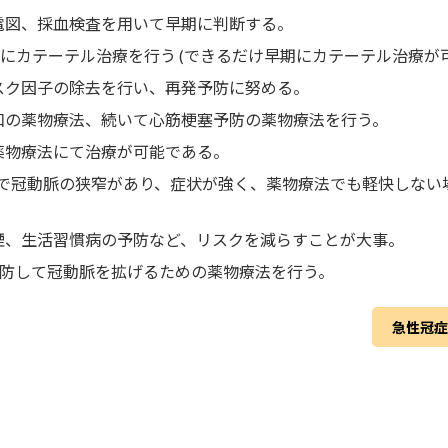
電図、採血検査を用いて早期に判断する。
内にカテーテル治療を行う (できるだけ早期にカテーテル治療が
スク因子の除去を行い、再発予防に努める。
和の薬物療法、続いて心筋梗塞予防の薬物療法を行う。
薬物療法にて治療が可能である。
主) で冠動脈の狭窄があり、症状が強く、薬物療法でも軽快しな
煙、生活習慣病の予防など、リスクを減らすことが大事。
予防して冠動脈を拡げるための薬物療法を行う。
急性冠症