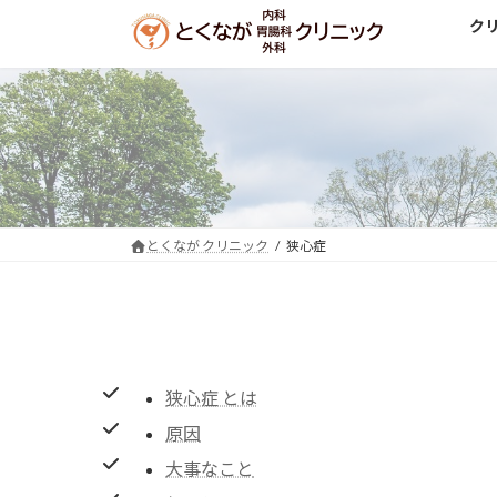
コ
ナ
ク
ン
ビ
テ
ゲ
ン
ー
ツ
シ
へ
ョ
ス
ン
キ
に
ッ
移
とくなが クリニック
狭心症
プ
動
狭心症 とは
原因
大事なこと