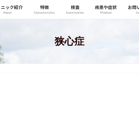
リニック紹介
特徴
検査
疾患や症状
お問
About
Characteristics
Examination
Medical
In
狭心症