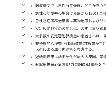
医療機関では急性冠症候群かどうかを心
急性心筋梗塞の場合は発症から120分以
急性冠症候群治療後は薬物治療およびリ
安定冠動脈疾患の場合は、まずは症状緩
大多数の安定冠動脈疾患の患者さんは、
非侵襲的な検査 (冠動脈造影CT検査が
ス術による血行再建術を考慮する。
冠動脈疾患は動脈硬化が最大の原因。禁
冠攣縮性狭心症(明け方の胸痛)は攣縮を