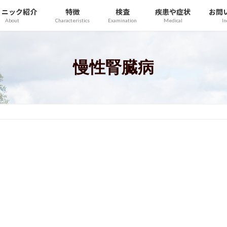
リニック紹介
特徴
検査
疾患や症状
お問
About
Characteristics
Examination
Medical
In
慢性腎臓病