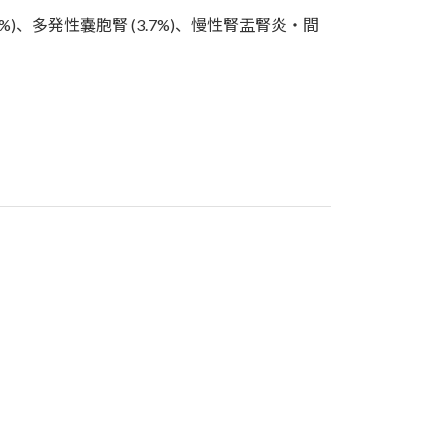
1%)、多発性嚢胞腎 (3.7%)、慢性腎盂腎炎・間