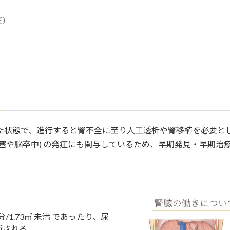
)
た状態で、進行すると腎不全に至り人工透析や腎移植を必要と
梗塞や脳卒中) の発症にも関与しているため、早期発見・早
/分/1.73㎡ 未満 であったり、尿
断される。