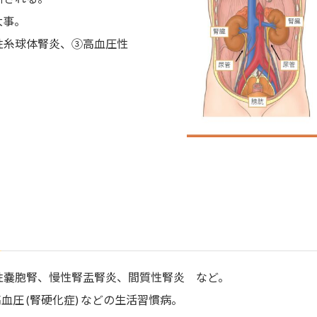
大事。
性糸球体腎炎、③高血圧性
性嚢胞腎、慢性腎盂腎炎、間質性腎炎 など。
血圧 (腎硬化症) などの生活習慣病。