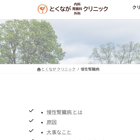
コ
ナ
ク
ン
ビ
テ
ゲ
ン
ー
ツ
シ
へ
ョ
ス
ン
キ
に
ッ
移
とくなが クリニック
慢性腎臓病
プ
動
慢性腎臓病 とは
原因
大事なこと