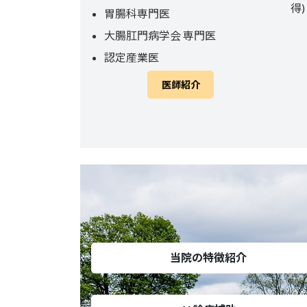
得)
胃腸科専門医
大腸肛門病学会 専門医
認定産業医
医師紹介
当院の特徴紹介