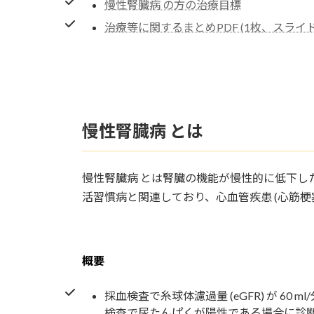
慢性腎臓病 の方の治療目標
治療等に関するまとめPDF (1枚、スライド
慢性腎臓病 とは
慢性腎臓病 とは腎臓の機能が慢性的に低下し
活習慣病と関連しており、心血管疾患 (心筋
概要
採血検査で糸球体濾過量 (eGFR) が 60 ml
検査で尿たんぱくが陽性である場合に診