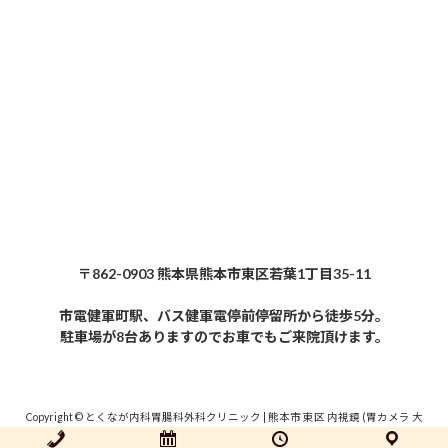
〒862-0903 熊本県熊本市東区若葉1丁目35-11
市電健軍町駅、バス健軍電停前停留所から徒歩5分。
駐車場が8台ありますのでお車でもご来院頂けます。
Copyright © とくなが内科胃腸科外科クリニック | 熊本市 東区 内視鏡 (胃カメラ 大
腸カメラ) かかりつけ医 All Rights Reserved.